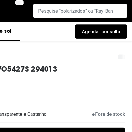
Agendar consulta
e sol
VO5427S 294013
ransparente e Castanho
Fora de stock
cas