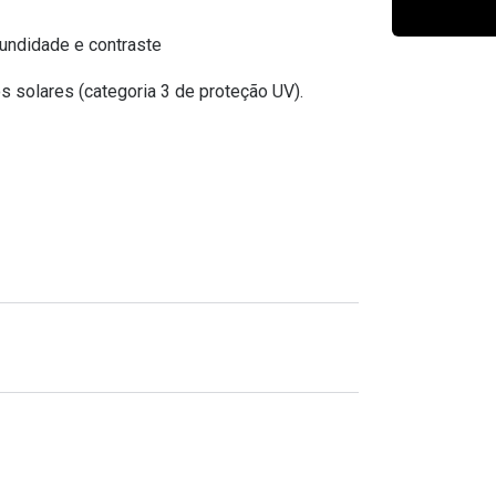
Ver todas
Todas as marcas
Gotas oftálmicas
undidade e contraste
Financiamento
s solares (categoria 3 de proteção UV).