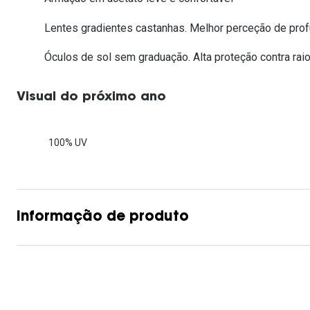
Lentes de contacto que previnem e aliviam a
Inês Correia
Aviador
Fadiga Digital
Lentes gradientes castanhas. Melhor perceção de prof
Ver todas
Rectangular / Quadrado
Óculos de sol sem graduação. Alta proteção contra raio
Reciclagem de lentes de
contacto
Visual do próximo ano
100% UV
Informação de produto