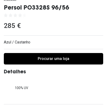
Ver todas
Persol PO3328S 96/56
Cuidado
Vantagens
285 €
Azul / Castanho
Procurar uma loja
Detalhes
100% UV