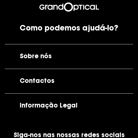
Como podemos ajudá-lo?
Sobre nós
A GrandOptical
Contactos
As nossas lojas
Por e-mail:
apoiocliente@grandoptical.pt
Informação Legal
Condições Comerciais
Siga-nos nas nossas redes sociais
Política de Cookies