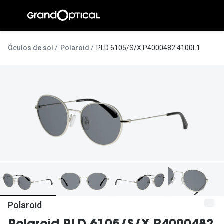
Ir para o
conteúdo
A Gran
Óculos de sol
Polaroid
PLD 6105/S/X P4000482 4100L1
Compromi
Histórias
@suissas
Pedro Nor
Marta Villa
Luís Corre
Ayres Gon
Inês Corre
Polaroid