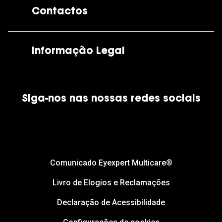
Contactos
As nossas lojas
Por e-mail:
apoiocliente@grandoptical.pt
Informação Legal
Condições Comerciais
Siga-nos nas nossas redes sociais
Política de Cookies
Política de Privacidade
Financiamento
Comunicado Eyexpert Multicare®
Livro de Elogios e Reclamações
Declaração de Acessibilidade