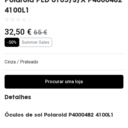
Polaroid PLD 6105/S/X P4000482
Ver todas
4100L1
Cuidado
Vantagens
agora:
32,50 €
era:
65 €
-50%
Summer Sales
Cinza / Prateado
Procurar uma loja
Detalhes
Óculos de sol Polaroid P4000482 4100L1