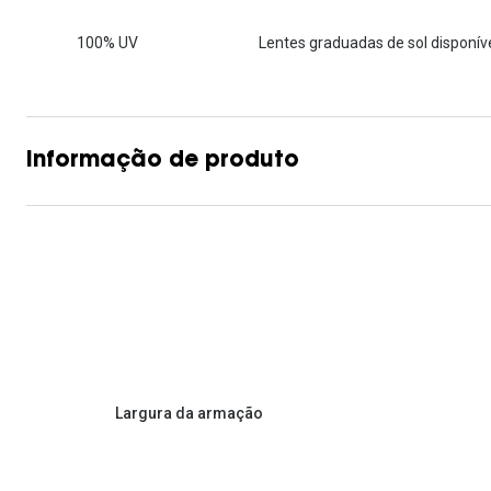
Lentes de contacto que previnem e aliviam a
Inês Correia
Aviador
Fadiga Digital
100% UV
Lentes graduadas de sol disponíve
Ver todas
Rectangular / Quadrado
Reciclagem de lentes de
contacto
Informação de produto
Largura da armação