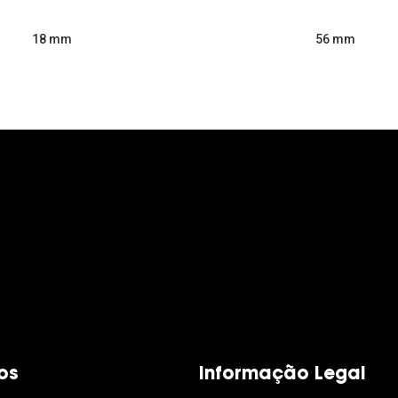
56 mm
18 mm
os
Informação Legal