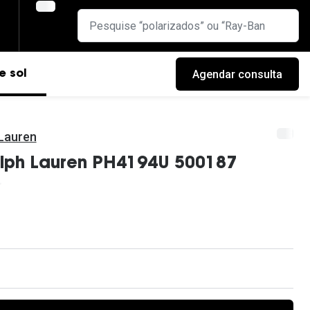
Agendar consulta
e sol
 Lauren
alph Lauren PH4194U 500187
cas