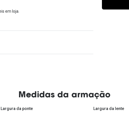
Ver todas
Todas as marcas
Gotas oftálmicas
is em loja.
Financiamento
Medidas da armação
Largura da ponte
Largura da lente