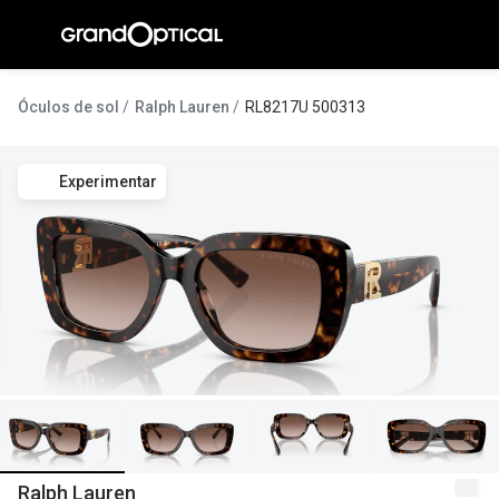
Ir para o
conteúdo
A Gran
Óculos de sol
Ralph Lauren
RL8217U 500313
Compromi
Experimentar
Histórias
@suissas
Pedro Nor
Marta Villa
Luís Corre
Ayres Gon
Inês Corre
Ralph Lauren