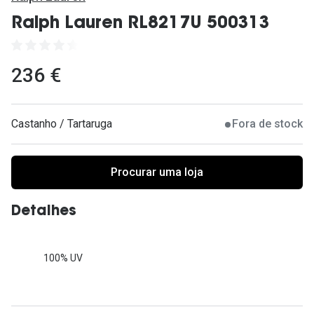
Ver todas
Ralph Lauren RL8217U 500313
Cuidado
Vantagens
236 €
Castanho / Tartaruga
Fora de stock
Procurar uma loja
Detalhes
100% UV