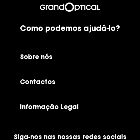
Como podemos ajudá-lo?
Sobre nós
A GrandOptical
Contactos
As nossas lojas
Por e-mail:
apoiocliente@grandoptical.pt
Informação Legal
Condições Comerciais
Siga-nos nas nossas redes sociais
Política de Cookies