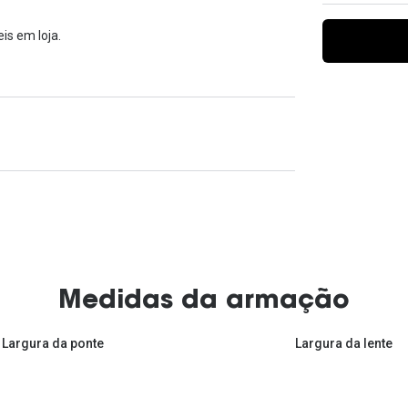
Ver todas
Todas as marcas
Gotas oftálmicas
is em loja.
Financiamento
Medidas da armação
Largura da ponte
Largura da lente