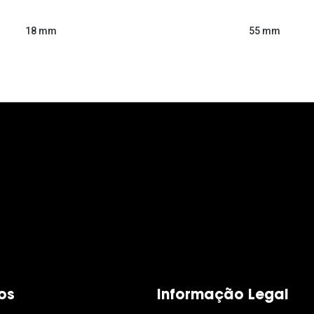
55 mm
18 mm
os
Informação Legal