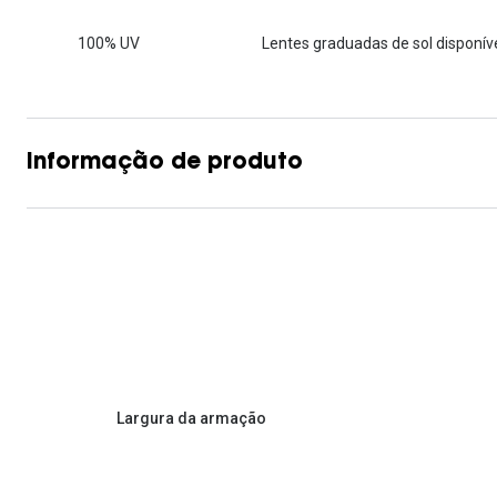
Lentes de contacto que previnem e aliviam a
Inês Correia
Aviador
Fadiga Digital
100% UV
Lentes graduadas de sol disponíve
Ver todas
Rectangular / Quadrado
Reciclagem de lentes de
contacto
Informação de produto
Largura da armação