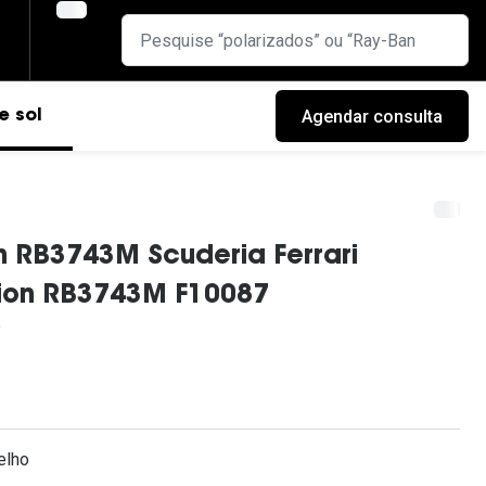
Agendar consulta
e sol
 RB3743M Scuderia Ferrari
tion RB3743M F10087
cas
elho