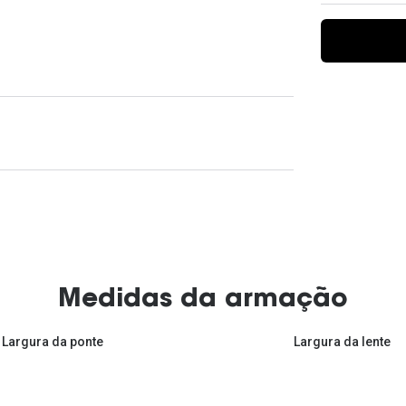
Ver todas
Todas as marcas
Gotas oftálmicas
Financiamento
Medidas da armação
Largura da ponte
Largura da lente