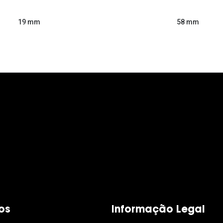
58 mm
19 mm
os
Informação Legal