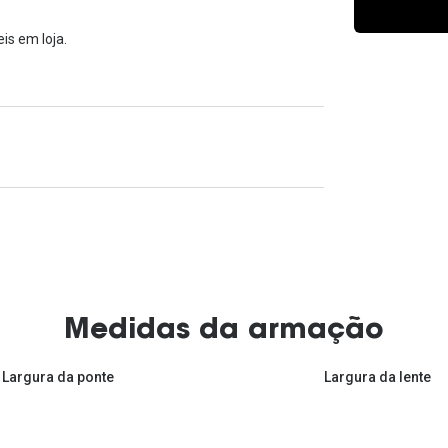
Ver todas
Todas as marcas
Gotas oftálmicas
is em loja.
Financiamento
Medidas da armação
Largura da ponte
Largura da lente