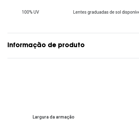
Lentes de contacto que previnem e aliviam a
Inês Correia
Aviador
Fadiga Digital
100% UV
Lentes graduadas de sol disponíve
Ver todas
Rectangular / Quadrado
Reciclagem de lentes de
contacto
Informação de produto
Largura da armação