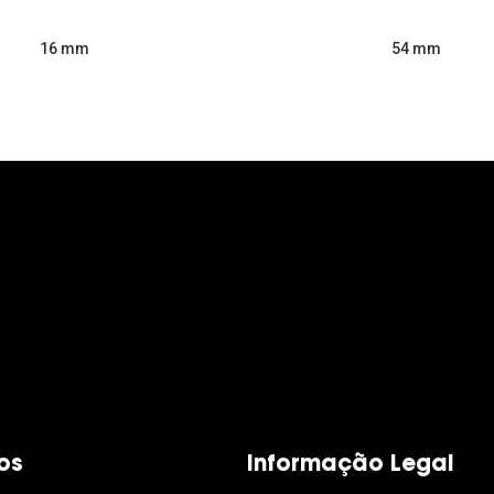
54 mm
16 mm
os
Informação Legal