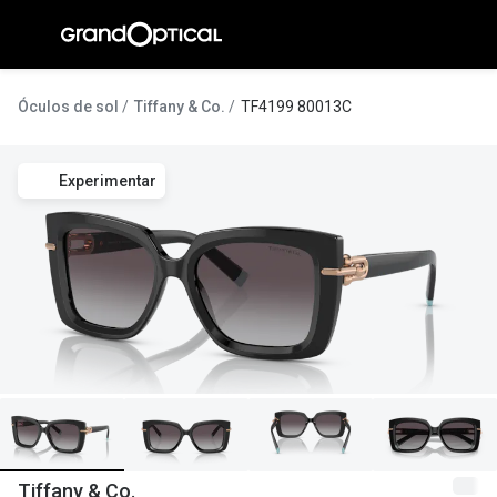
Ir para o
conteúdo
A Gran
Óculos de sol
Tiffany & Co.
TF4199 80013C
Compromi
Experimentar
Histórias
@suissas
Pedro Nor
Marta Villa
Luís Corre
Ayres Gon
Inês Corre
Tiffany & Co.