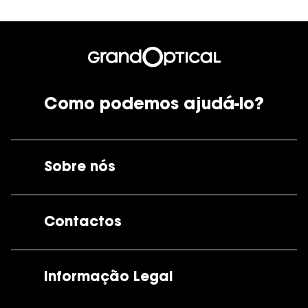
Como podemos ajudá-lo?
Sobre nós
A GrandOptical
Contactos
As nossas lojas
Por e-mail:
apoiocliente@grandoptical.pt
Informação Legal