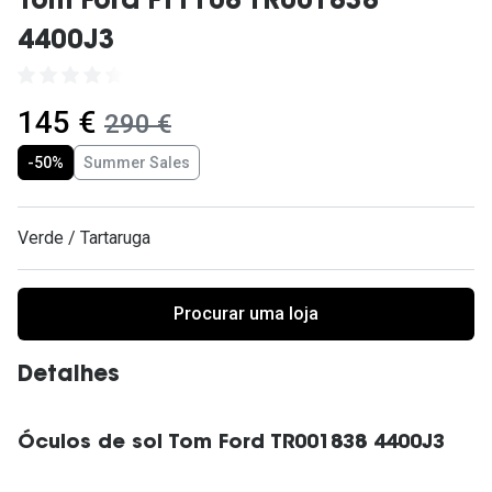
Tom Ford FT1108 TR001838
Ver todas
4400J3
Cuidado
Vantagens
agora:
145 €
era:
290 €
-50%
Summer Sales
Verde / Tartaruga
Procurar uma loja
Detalhes
Óculos de sol Tom Ford TR001838 4400J3