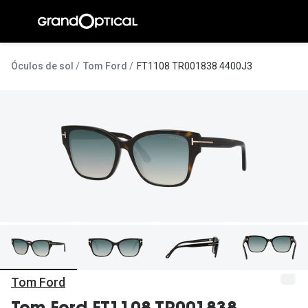
Ir para o
conteúdo
A Gran
Óculos de sol
Tom Ford
FT1108 TR001838 4400J3
Compromi
Histórias
@suissas
Pedro Nor
Marta Villa
Luís Corre
Ayres Gon
Inês Corre
Tom Ford