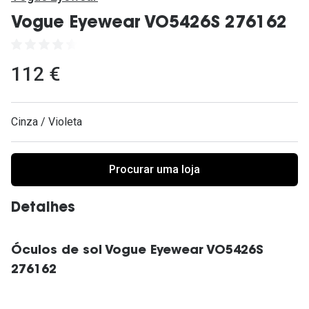
Ver todas
Vogue Eyewear VO5426S 276162
Cuidado
Vantagens
112 €
Cinza / Violeta
Procurar uma loja
Detalhes
Óculos de sol Vogue Eyewear VO5426S
276162