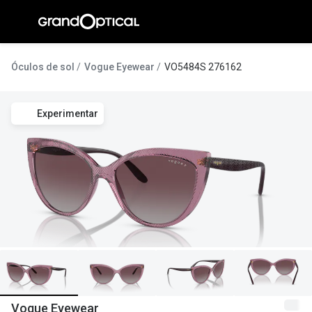
Ir para o
conteúdo
A Gran
Óculos de sol
Vogue Eyewear
VO5484S 276162
Compromi
Experimentar
Histórias
@suissas
Pedro Nor
Marta Villa
Luís Corre
Ayres Gon
Inês Corre
Vogue Eyewear