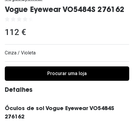
Ver todas
Vogue Eyewear VO5484S 276162
Cuidado
Vantagens
112 €
Cinza / Violeta
Procurar uma loja
Detalhes
Óculos de sol Vogue Eyewear VO5484S
276162