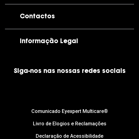
A GrandOptical
Contactos
As nossas lojas
Por e-mail:
apoiocliente@grandoptical.pt
Informação Legal
Condições Comerciais
Siga-nos nas nossas redes sociais
Política de Cookies
Política de Privacidade
Financiamento
Comunicado Eyexpert Multicare®
Livro de Elogios e Reclamações
Declaração de Acessibilidade