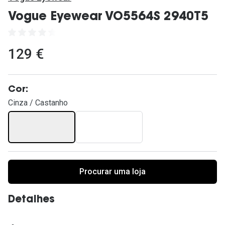
Ver todas
Vogue Eyewear VO5564S 2940T5
Cuidado
Vantagens
129 €
Cor:
Cinza / Castanho
Procurar uma loja
Detalhes