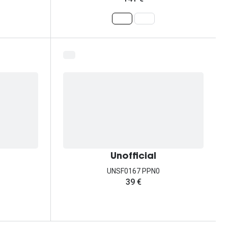
Unofficial
UNSF0167 PPN0
39 €