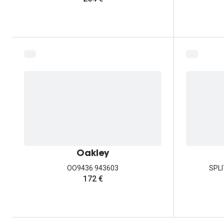
Oakley
OO9436 943603
SPL
172 €