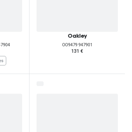
Oakley
47904
OO9479 947901
131 €
es