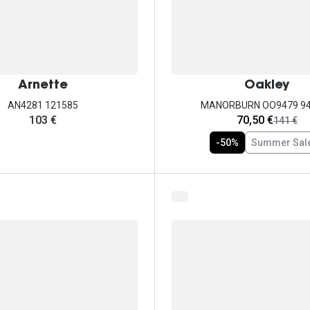
Arnette
Oakley
AN4281 121585
MANORBURN OO9479 9
agora:
103 €
70,50 €
era:
141 €
-50%
Summer Sal