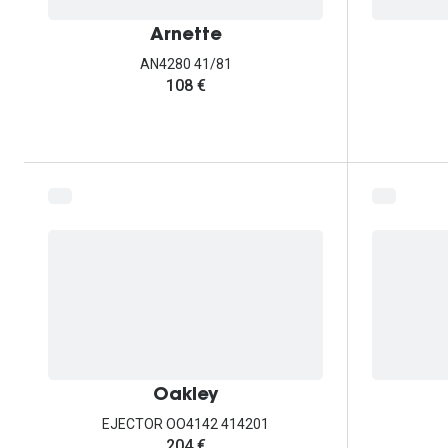
Arnette
AN4280 41/81
108 €
Oakley
EJECTOR OO4142 414201
204 €