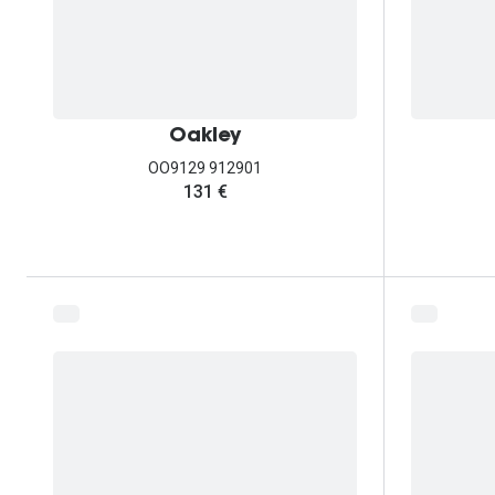
Oakley
OO9129 912901
131 €