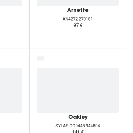
Arnette
AN4272 270181
97 €
Oakley
SYLAS OO9448 944804
141 €