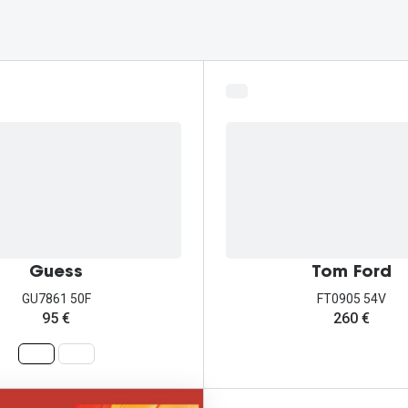
Ver todas
Todas as marcas
Gotas oftálmicas
Financiamento
Guess
Tom Ford
GU7861 50F
FT0905 54V
95 €
260 €