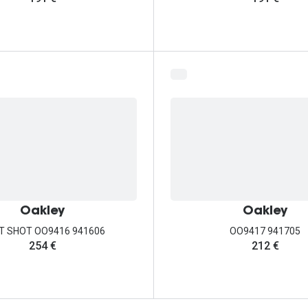
Oakley
Oakley
IT SHOT OO9416 941606
OO9417 941705
254 €
212 €