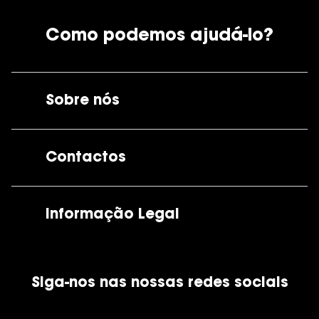
Como podemos ajudá-lo?
Sobre nós
A GrandOptical
Contactos
As nossas lojas
Por e-mail:
apoiocliente@grandoptical.pt
Informação Legal
Condições Comerciais
Siga-nos nas nossas redes sociais
Política de Cookies
Política de Privacidade