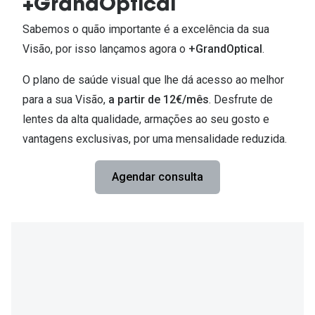
Ver todas
+GrandOptical
Sabemos o quão importante é a excelência da sua
Cuidado
Visão, por isso lançamos agora o
+GrandOptical
.
Vantagens
O plano de saúde visual que lhe dá acesso ao melhor
para a sua Visão,
a partir de 12€/mês
. Desfrute de
lentes da alta qualidade, armações ao seu gosto e
vantagens exclusivas, por uma mensalidade reduzida.
Agendar consulta