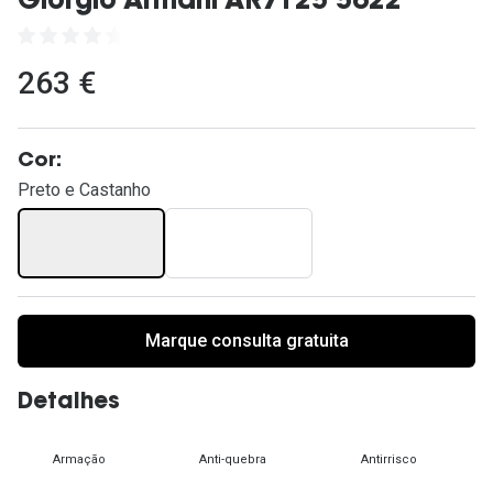
Giorgio Armani AR7125 5622
Ver todas
Cuidado
263 €
Vantagens
Cor:
Preto e Castanho
Marque consulta gratuita
Detalhes
Armação
Anti-quebra
Antirrisco