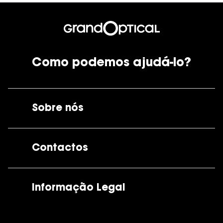
Como podemos ajudá-lo?
Sobre nós
A GrandOptical
Contactos
As nossas lojas
Por e-mail:
apoiocliente@grandoptical.pt
Informação Legal
Condições Comerciais