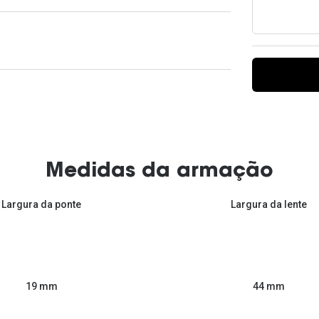
Ver todas
Todas as marcas
Gotas oftálmicas
Financiamento
Medidas da armação
Largura da ponte
Largura da lente
44 mm
19 mm