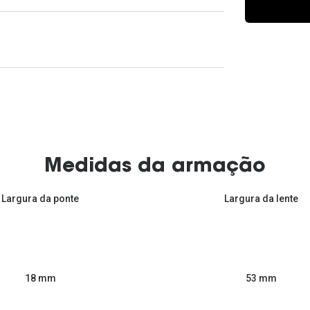
Ver todas
Todas as marcas
Gotas oftálmicas
Financiamento
Medidas da armação
Largura da ponte
Largura da lente
53 mm
18 mm