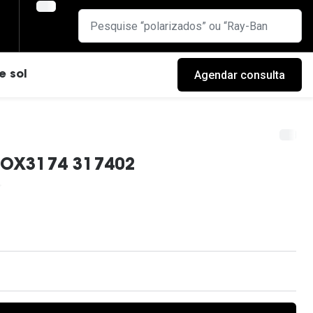
Agendar consulta
e sol
 OX3174 317402
cas