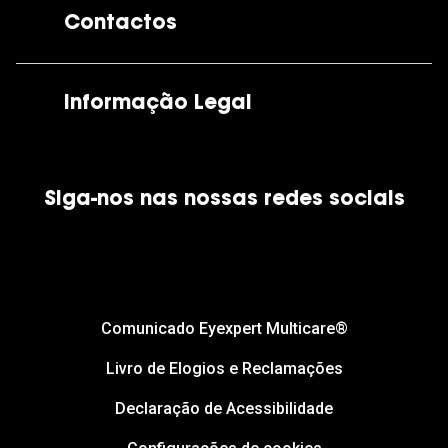
Contactos
As nossas lojas
Por e-mail:
apoiocliente@grandoptical.pt
Informação Legal
Condições Comerciais
Siga-nos nas nossas redes sociais
Política de Cookies
Política de Privacidade
Financiamento
Comunicado Eyexpert Multicare®
Livro de Elogios e Reclamações
Declaração de Acessibilidade