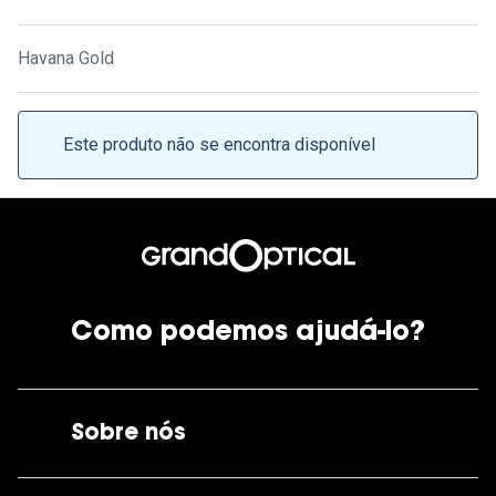
Ver todas
Cuidado
Havana Gold
Vantagens
Este produto não se encontra disponível
Como podemos ajudá-lo?
Sobre nós
A GrandOptical