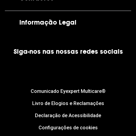
As nossas lojas
Por e-mail:
apoiocliente@grandoptical.pt
Informação Legal
Condições Comerciais
Siga-nos nas nossas redes sociais
Política de Cookies
Política de Privacidade
Financiamento
Comunicado Eyexpert Multicare®
Livro de Elogios e Reclamações
Declaração de Acessibilidade
Configurações de cookies