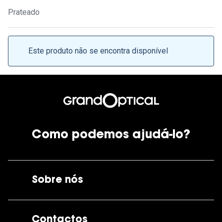
Ver todas
Prateado
Cuidado
Vantagens
Este produto não se encontra disponível
Como podemos ajudá-lo?
Sobre nós
A GrandOptical
Contactos