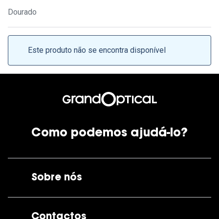
Ver todas
Dourado
Cuidado
Vantagens
Este produto não se encontra disponível
Como podemos ajudá-lo?
Sobre nós
A GrandOptical
Contactos