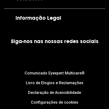
As nossas lojas
Por e-mail:
apoiocliente@grandoptical.pt
Informação Legal
Condições Comerciais
Siga-nos nas nossas redes sociais
Política de Cookies
Política de Privacidade
Financiamento
Comunicado Eyexpert Multicare®
Livro de Elogios e Reclamações
Declaração de Acessibilidade
Configurações de cookies