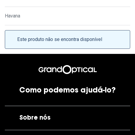
Ver todas
Cuidado
Havana
Vantagens
Este produto não se encontra disponível
Como podemos ajudá-lo?
Sobre nós
A GrandOptical