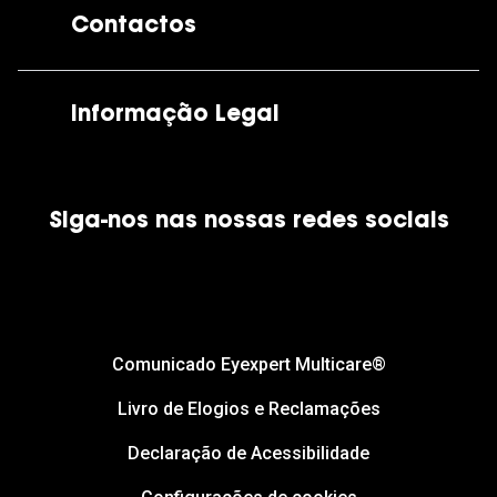
Contactos
As nossas lojas
Por e-mail:
apoiocliente@grandoptical.pt
Informação Legal
Condições Comerciais
Siga-nos nas nossas redes sociais
Política de Cookies
Política de Privacidade
Financiamento
Comunicado Eyexpert Multicare®
Livro de Elogios e Reclamações
Declaração de Acessibilidade