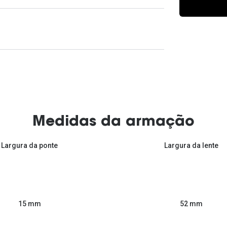
Ver todas
Todas as marcas
Gotas oftálmicas
Financiamento
Medidas da armação
Largura da ponte
Largura da lente
52 mm
15 mm