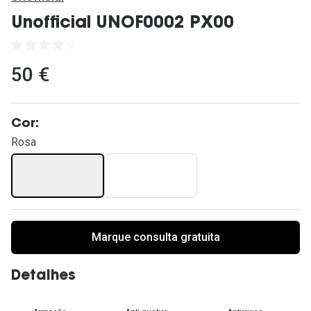
Ver todas
Unofficial UNOF0002 PX00
Cuidado
Vantagens
50 €
Cor:
Rosa
Marque consulta gratuita
Detalhes