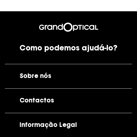
Como podemos ajudá-lo?
Sobre nós
A GrandOptical
Contactos
As nossas lojas
Por e-mail:
apoiocliente@grandoptical.pt
Informação Legal