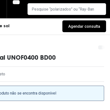
Agendar consulta
e sol
ial UNOF0400 BD00
eto
oduto não se encontra disponível
cas