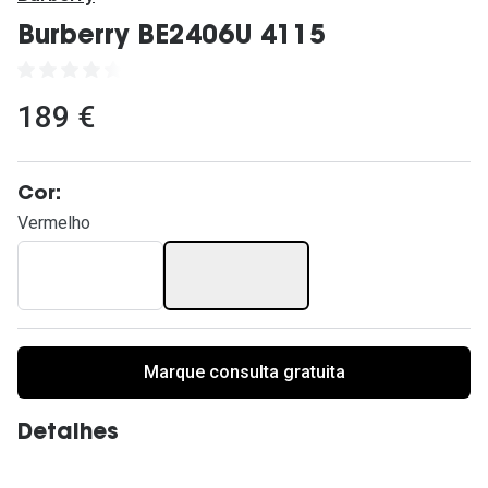
Ver todas
Burberry BE2406U 4115
Cuidado
Vantagens
189 €
Cor:
Vermelho
Marque consulta gratuita
Detalhes