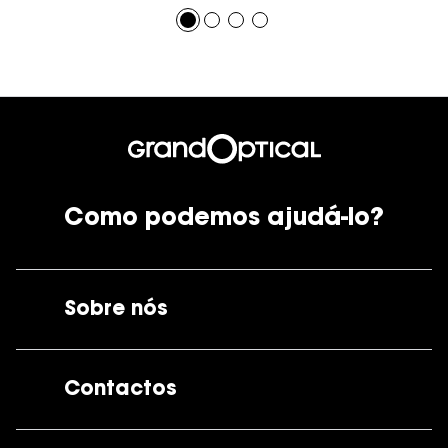
Como podemos ajudá-lo?
Sobre nós
A GrandOptical
Contactos
As nossas lojas
Por e-mail:
apoiocliente@grandoptical.pt