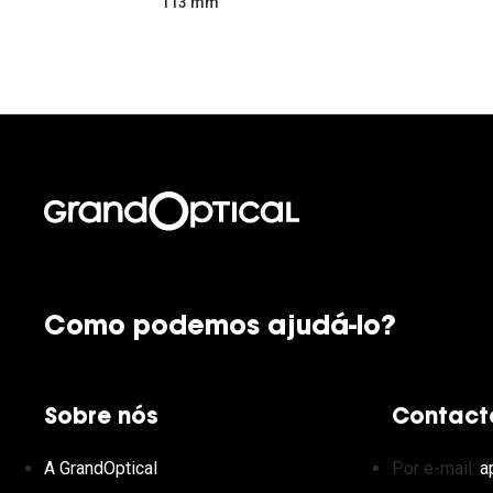
113 mm
Como podemos ajudá-lo?
Sobre nós
Contact
A GrandOptical
Por e-mail:
a