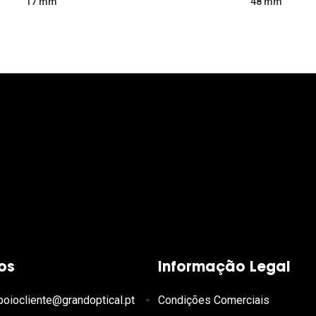
48 mm
17 mm
os
Informação Legal
poiocliente@grandoptical.pt
Condições Comerciais