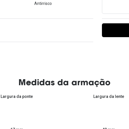
Antirrisco
Ver todas
Todas as marcas
Gotas oftálmicas
Financiamento
Medidas da armação
Largura da ponte
Largura da lente