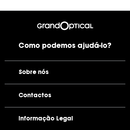
Como podemos ajudá-lo?
Sobre nós
A GrandOptical
Contactos
As nossas lojas
Por e-mail:
apoiocliente@grandoptical.pt
Informação Legal