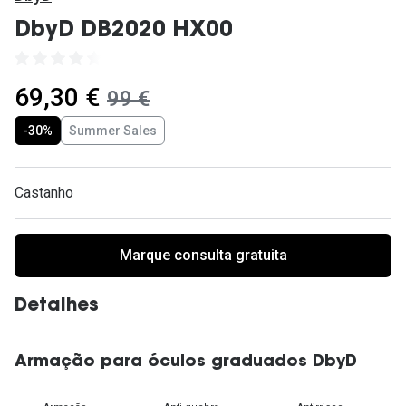
Ver todas
DbyD DB2020 HX00
Cuidado
Vantagens
agora:
69,30 €
era:
99 €
-30%
Summer Sales
Castanho
Marque consulta gratuita
Detalhes
Armação para óculos graduados DbyD