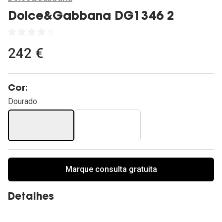
Ver todas
Dolce&Gabbana DG1346 2
Cuidado
Vantagens
242 €
Cor:
Dourado
Marque consulta gratuita
Detalhes