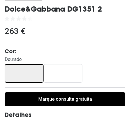
Ver todas
Dolce&Gabbana DG1351 2
Cuidado
Vantagens
263 €
Cor:
Dourado
Marque consulta gratuita
Detalhes