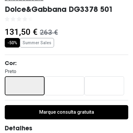
Ver todas
Dolce&Gabbana DG3378 501
Cuidado
Vantagens
agora:
131,50 €
era:
263 €
-50%
Summer Sales
Cor:
Preto
Marque consulta gratuita
Detalhes