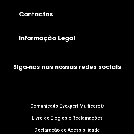
A GrandOptical
Contactos
As nossas lojas
Por e-mail:
apoiocliente@grandoptical.pt
Informação Legal
Condições Comerciais
Siga-nos nas nossas redes sociais
Política de Cookies
Política de Privacidade
Financiamento
Comunicado Eyexpert Multicare®
Livro de Elogios e Reclamações
Declaração de Acessibilidade