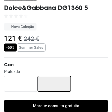
Ver todas
Dolce&Gabbana DG1360 5
Cuidado
Vantagens
Nova Coleção
agora:
121 €
era:
242 €
-50%
Summer Sales
Cor:
Prateado
Marque consulta gratuita