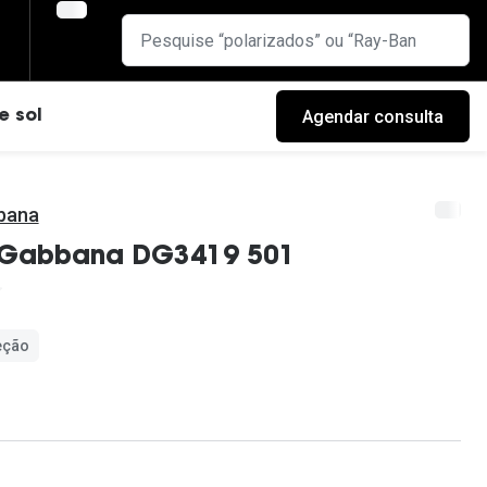
Agendar consulta
e sol
bana
Gabbana DG3419 501
eção
cas