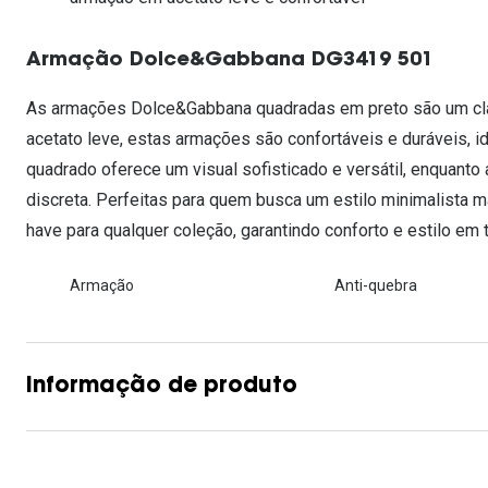
Lentes de contacto que previnem e aliviam a
Inês Correia
Aviador
Fadiga Digital
Armação Dolce&Gabbana DG3419 501
Ver todas
Rectangular / Quadrado
Reciclagem de lentes de
As armações Dolce&Gabbana quadradas em preto são um clá
contacto
acetato leve, estas armações são confortáveis e duráveis, i
quadrado oferece um visual sofisticado e versátil, enquanto 
discreta. Perfeitas para quem busca um estilo minimalista
have para qualquer coleção, garantindo conforto e estilo e
Armação
Anti-quebra
Informação de produto