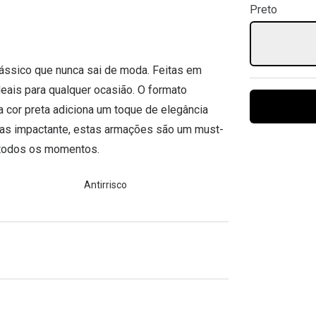
Preto
Ver todas
Todas as marcas
Gotas oftálmicas
Financiamento
ssico que nunca sai de moda. Feitas em
deais para qualquer ocasião. O formato
a cor preta adiciona um toque de elegância
 mas impactante, estas armações são um must-
m todos os momentos.
Antirrisco