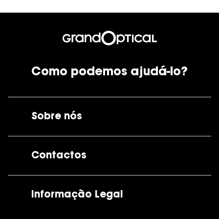
Como podemos ajudá-lo?
Sobre nós
A GrandOptical
Contactos
As nossas lojas
Por e-mail:
apoiocliente@grandoptical.pt
Informação Legal