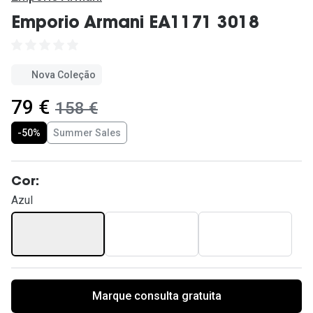
Ver todas
Emporio Armani EA1171 3018
Cuidado
Vantagens
Nova Coleção
agora:
79 €
era:
158 €
-50%
Summer Sales
Cor:
Azul
Marque consulta gratuita