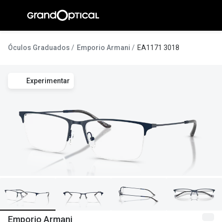
Ir para o
conteúdo
A Gran
Óculos Graduados
Emporio Armani
EA1171 3018
Compromi
Experimentar
Histórias
@suissas
Pedro Nor
Marta Villa
Luís Corre
Ayres Gon
Inês Corre
Emporio Armani