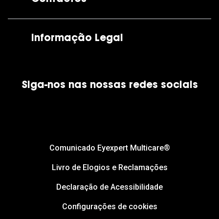
As nossas lojas
Por e-mail:
apoiocliente@grandoptical.pt
Informação Legal
Condições Comerciais
Siga-nos nas nossas redes sociais
Política de Cookies
Política de Privacidade
Financiamento
Comunicado Eyexpert Multicare®
Livro de Elogios e Reclamações
Declaração de Acessibilidade
Configurações de cookies