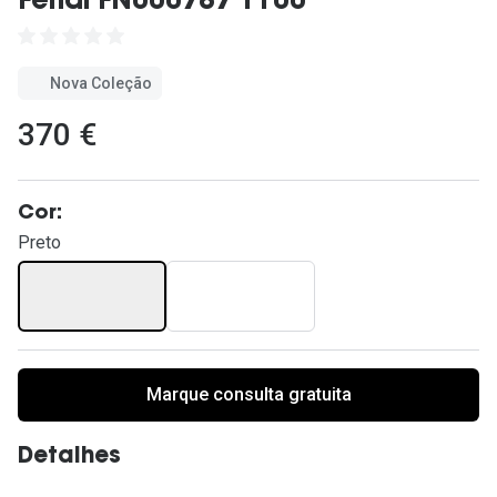
Fendi FN000787 1100
Ver todas
Cuidado
Nova Coleção
Vantagens
370 €
Cor:
Preto
Marque consulta gratuita
Detalhes