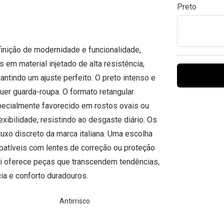
Preto
Ver todas
Todas as marcas
Gotas oftálmicas
Financiamento
inição de modernidade e funcionalidade,
 em material injetado de alta resistência,
ntindo um ajuste perfeito. O preto intenso e
uer guarda-roupa. O formato retangular
pecialmente favorecido em rostos ovais ou
exibilidade, resistindo ao desgaste diário. Os
uxo discreto da marca italiana. Uma escolha
patíveis com lentes de correção ou proteção
ni oferece peças que transcendem tendências,
ia e conforto duradouros.
Antirrisco