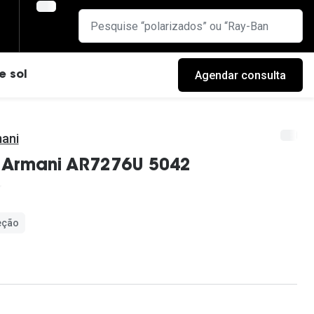
Agendar consulta
e sol
mani
o Armani AR7276U 5042
eção
cas