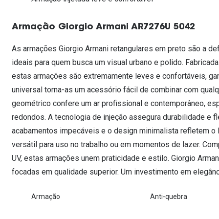
Lentes de contacto que previnem e aliviam a
Inês Correia
Aviador
Fadiga Digital
Armação Giorgio Armani AR7276U 5042
Ver todas
Rectangular / Quadrado
Reciclagem de lentes de
As armações Giorgio Armani retangulares em preto são a def
contacto
ideais para quem busca um visual urbano e polido. Fabricadas
estas armações são extremamente leves e confortáveis, gara
universal torna-as um acessório fácil de combinar com qualq
geométrico confere um ar profissional e contemporâneo, es
redondos. A tecnologia de injeção assegura durabilidade e fl
acabamentos impecáveis e o design minimalista refletem o l
versátil para uso no trabalho ou em momentos de lazer. Com
UV, estas armações unem praticidade e estilo. Giorgio Arma
focadas em qualidade superior. Um investimento em elegânc
Armação
Anti-quebra