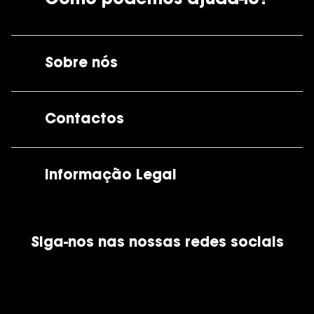
Sobre nós
A GrandOptical
Contactos
As nossas lojas
Por e-mail:
apoiocliente@grandoptical.pt
Informação Legal
Condições Comerciais
Siga-nos nas nossas redes sociais
Política de Cookies
Política de Privacidade
Financiamento