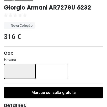
Ver todas
Giorgio Armani AR7278U 6232
Cuidado
Vantagens
Nova Coleção
316 €
Cor:
Havana
Marque consulta gratuita
Detalhes