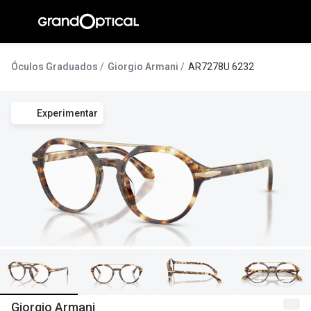
Ir para o
conteúdo
A Gran
Óculos Graduados
Giorgio Armani
AR7278U 6232
Compromi
Experimentar
Histórias
@suissas
Pedro Nor
Marta Villa
Luís Corre
Ayres Gon
Inês Corre
Giorgio Armani