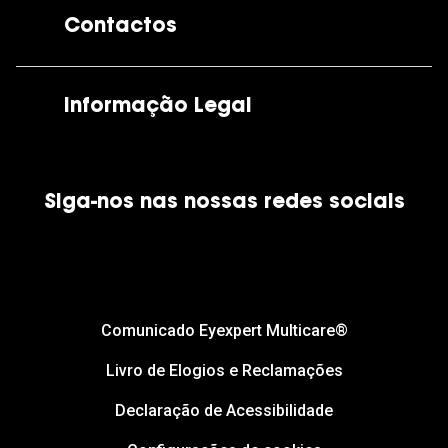
A GrandOptical
Contactos
As nossas lojas
Por e-mail:
apoiocliente@grandoptical.pt
Informação Legal
Condições Comerciais
Siga-nos nas nossas redes sociais
Política de Cookies
Política de Privacidade
Financiamento
Comunicado Eyexpert Multicare®
Livro de Elogios e Reclamações
Declaração de Acessibilidade