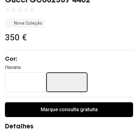
Gucci GC002307 4402
Ver todas
Cuidado
Nova Coleção
Vantagens
350 €
Cor:
Havana
Marque consulta gratuita
Detalhes