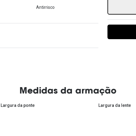
Ver todas
Todas as marcas
Antirrisco
Gotas oftálmicas
Financiamento
Medidas da armação
Largura da ponte
Largura da lente