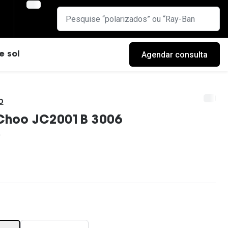
Agendar consulta
e sol
o
Choo JC2001B 3006
cas