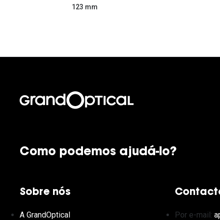
123 mm
Como podemos ajudá-lo?
Sobre nós
Contact
A GrandOptical
Por e-mail:
a