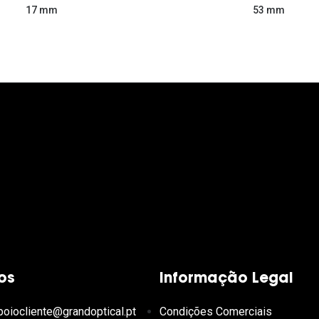
53 mm
17 mm
os
Informação Legal
poiocliente@grandoptical.pt
Condições Comerciais