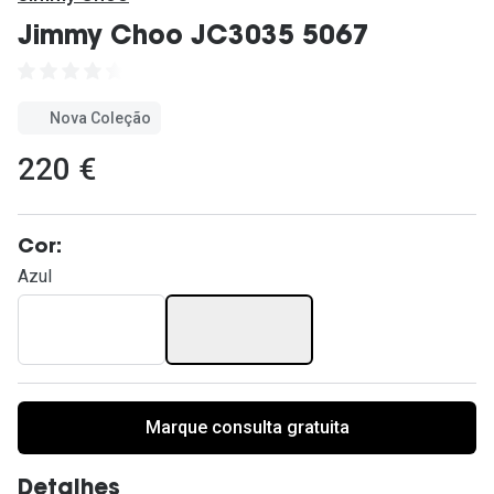
Ver todas
Jimmy Choo JC3035 5067
Cuidado
Vantagens
Nova Coleção
220 €
Cor:
Azul
Marque consulta gratuita
Detalhes