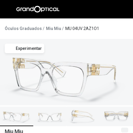
Ir para o
conteúdo
A Gran
Óculos Graduados
Miu Miu
MU 04UV 2AZ1O1
Compromi
Experimentar
Histórias
@suissas
Pedro Nor
Marta Villa
Luís Corre
Ayres Gon
Inês Corre
Miu Miu