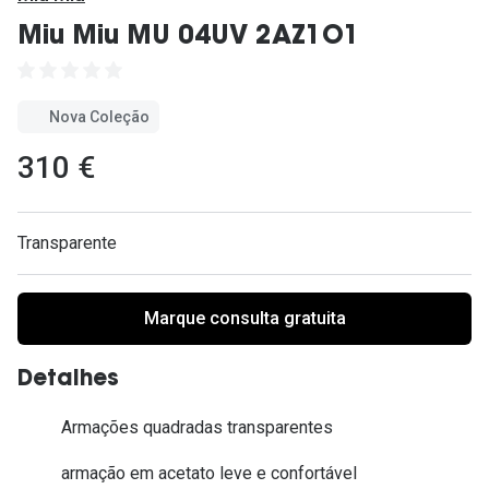
Ver todas
Miu Miu MU 04UV 2AZ1O1
Cuidado
Vantagens
Nova Coleção
310 €
Transparente
Marque consulta gratuita
Detalhes
Armações quadradas transparentes
armação em acetato leve e confortável