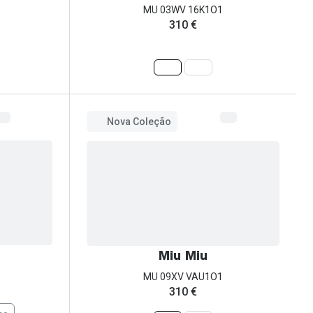
MU 03WV 16K1O1
310 €
Nova Coleção
Miu Miu
MU 09XV VAU1O1
310 €