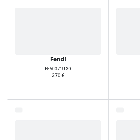
Fendi
FE50071U 30
370 €