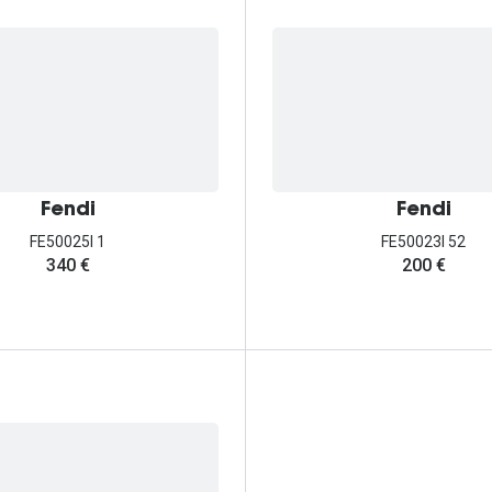
Fendi
Fendi
FE50025I 1
FE50023I 52
340 €
200 €