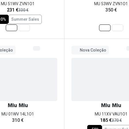
MU 51WV ZVN1O1
MU 53WV ZVN1O1
agora:
231 €
350 €
era:
330 €
30%
Summer Sales
oleção
Nova Coleção
Miu Miu
Miu Miu
MU 01WV 14L1O1
MU 11XV VAU1O1
agora:
310 €
185 €
era:
370 €