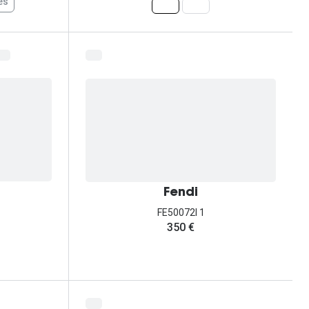
es
Fendi
FE50072I 1
350 €