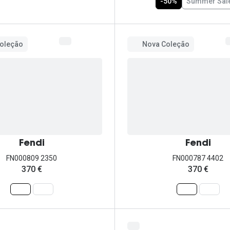
-50%
Summer Sal
oleção
Nova Coleção
Fendi
Fendi
FN000809 2350
FN000787 4402
370 €
370 €