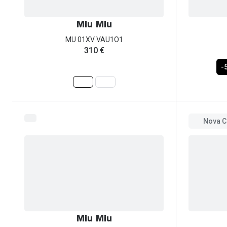
Miu Miu
MU 01XV VAU1O1
310 €
-
Nova C
Miu Miu