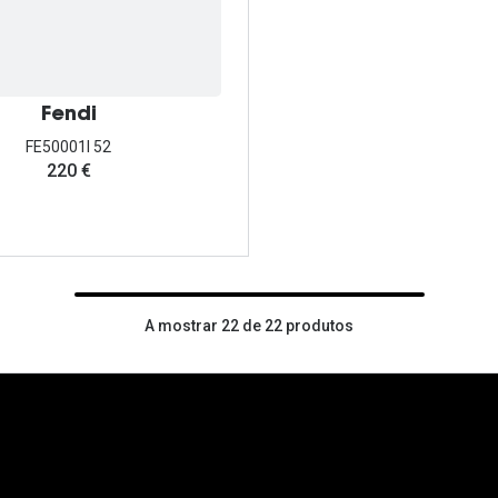
Fendi
FE50001I 52
220 €
A mostrar 22 de 22 produtos