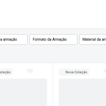
Ver todas
Todas as marcas
Gotas oftálmicas
Financiamento
da armação
Formato da Armação
Material da a
oleção
Nova Coleção