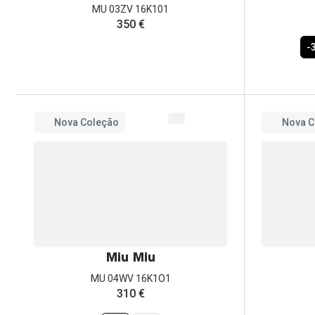
MU 03ZV 16K101
350 €
-
Nova Coleção
Nova C
Miu Miu
MU 04WV 16K1O1
310 €