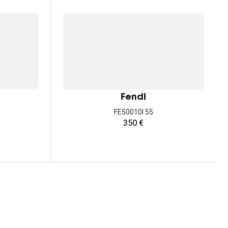
Fendi
FE50010I 55
350 €