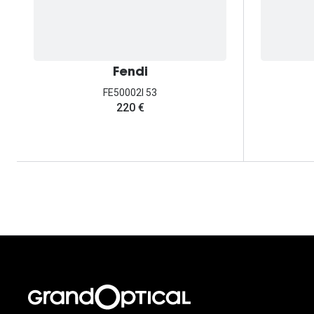
Fendi
FE50002I 53
220 €