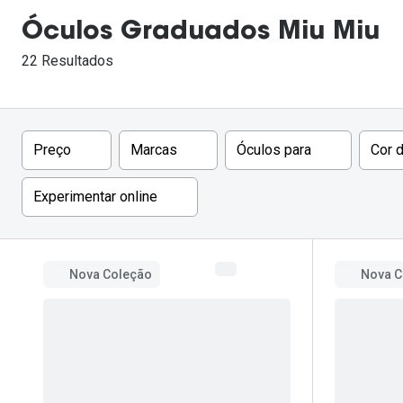
Lentes de contacto que previnem e aliviam a
Óculos Graduados Miu Miu
Inês Correia
Aviador
Fadiga Digital
22 Resultados
Ver todas
Rectangular / Quadrado
Reciclagem de lentes de
contacto
Filtros
Preço
Marcas
Óculos para
Cor 
Experimentar online
Nova Coleção
Nova C