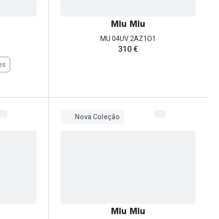
Miu Miu
MU 04UV 2AZ1O1
310 €
es
Nova Coleção
Miu Miu