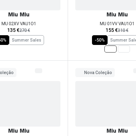
Miu Miu
Miu Miu
MU 02XV VAU1O1
MU 01VV VAU1O1
agora:
agora:
135 €
155 €
era:
era:
270 €
310 €
50%
Summer Sales
-50%
Summer Sal
oleção
Nova Coleção
Miu Miu
Miu Miu