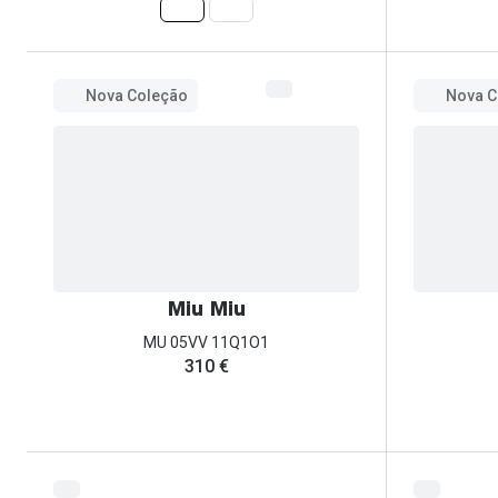
Nova Coleção
Nova C
Miu Miu
MU 05VV 11Q1O1
310 €