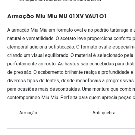
Lentes de contacto que previnem e aliviam a
Inês Correia
Aviador
Fadiga Digital
Armação Miu Miu MU 01XV VAU1O1
Ver todas
Rectangular / Quadrado
Reciclagem de lentes de
A armação Miu Miu em formato oval e no padrão tartaruga é 
contacto
natural e versatilidade. O acetato leve proporciona conforto
atemporal adiciona sofisticação. O formato oval é especialm
criando um visual equilibrado. O material é selecionado pela 
perfeitamente ao rosto. As hastes são concebidas para dist
de pressão. O acabamento brilhante realça a profundidade e
diversos tipos de lentes, desde monofocais a progressivas. 
para ocasiões mais descontraídas. Uma montura que combina
contemporâneo Miu Miu. Perfeita para quem aprecia peças co
Armação
Anti-quebra