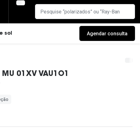
Agendar consulta
e sol
u MU 01XV VAU1O1
eção
cas