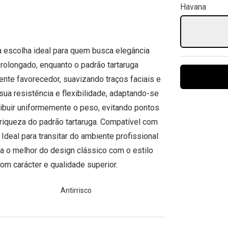
Havana
Ver todas
Todas as marcas
Gotas oftálmicas
Financiamento
a escolha ideal para quem busca elegância
 prolongado, enquanto o padrão tartaruga
ente favorecedor, suavizando traços faciais e
sua resistência e flexibilidade, adaptando-se
ribuir uniformemente o peso, evitando pontos
 riqueza do padrão tartaruga. Compatível com
Ideal para transitar do ambiente profissional
 o melhor do design clássico com o estilo
m carácter e qualidade superior.
Antirrisco