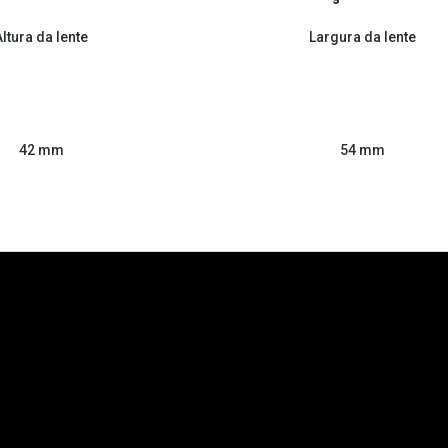
Altura da lente
Largura da lente
54 mm
42 mm