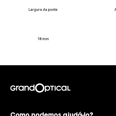
Largura da ponte
18 mm
Como podemos ajudá-lo?