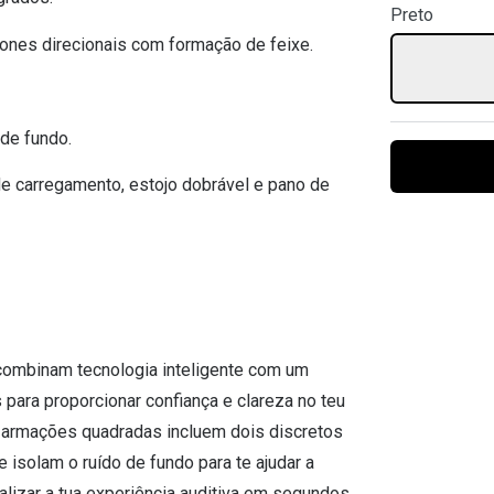
Preto
Ver todas
Todas as marcas
Gotas oftálmicas
nes direcionais com formação de feixe.
Financiamento
 de fundo.
de carregamento, estojo dobrável e pano de
ombinam tecnologia inteligente com um
para proporcionar confiança e clareza no teu
as armações quadradas incluem dois discretos
e isolam o ruído de fundo para te ajudar a
lizar a tua experiência auditiva em segundos