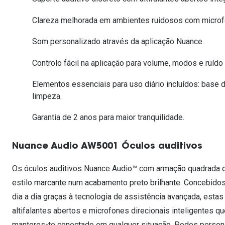
Lentes de contacto que previnem e aliviam a
Inês Correia
Aviador
Fadiga Digital
Clareza melhorada em ambientes ruidosos com microfo
Ver todas
Rectangular / Quadrado
Som personalizado através da aplicação Nuance.
Reciclagem de lentes de
contacto
Controlo fácil na aplicação para volume, modos e ruído
Elementos essenciais para uso diário incluídos: base 
limpeza.
Garantia de 2 anos para maior tranquilidade.
Nuance Audio AW5001 Óculos auditivos
Os óculos auditivos Nuance Audio™ com armação quadrada c
estilo marcante num acabamento preto brilhante. Concebidos 
dia a dia graças à tecnologia de assistência avançada, est
altifalantes abertos e microfones direcionais inteligentes qu
manteres-te conectado em qualquer situação. Podes persona