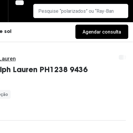
Agendar consulta
e sol
 Lauren
lph Lauren PH1238 9436
eção
cas