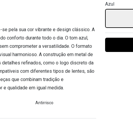
Azul
Ver todas
Todas as marcas
Gotas oftálmicas
Financiamento
e pela sua cor vibrante e design clássico. A
do conforto durante todo o dia. O tom azul,
 sem comprometer a versatilidade. O formato
m visual harmonioso. A construção em metal de
s detalhes refinados, como o logo discreto da
patíveis com diferentes tipos de lentes, são
 peças que combinam tradição e
 e qualidade em igual medida.
Antirrisco