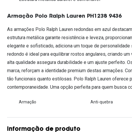
Lentes de contacto que previnem e aliviam a
Inês Correia
Aviador
Fadiga Digital
Armação Polo Ralph Lauren PH1238 9436
Ver todas
Rectangular / Quadrado
Reciclagem de lentes de
As armações Polo Ralph Lauren redondas em azul destacam-s
contacto
estrutura metálica garante resistência e leveza, proporcionan
elegante e sofisticado, adiciona um toque de personalidade
redondo é ideal para equilibrar rostos angulares, criando u
alta qualidade assegura durabilidade e um ajuste perfeito. O
marca, reforçam a identidade premium destas armações. Com
tão funcionais quanto estilosas. Polo Ralph Lauren oferece
contemporaneidade. Uma opção perfeita para quem busca cor
Armação
Anti-quebra
Informação de produto