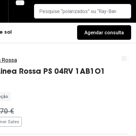
Agendar consulta
e sol
a Rossa
Linea Rossa PS 04RV 1AB1O1
eção
ra:
70 €
er Sales
cas