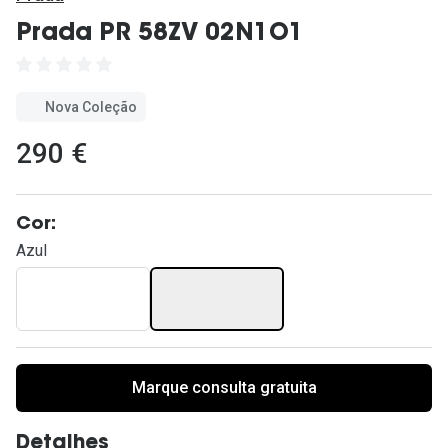
Ver todas
Prada PR 58ZV 02N1O1
Cuidado
Vantagens
Nova Coleção
290 €
Cor:
Azul
Marque consulta gratuita
Detalhes