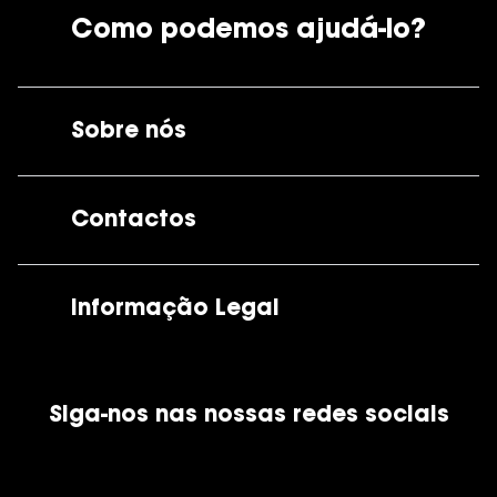
Como podemos ajudá-lo?
Sobre nós
A GrandOptical
Contactos
As nossas lojas
Por e-mail:
apoiocliente@grandoptical.pt
Informação Legal
Condições Comerciais
Siga-nos nas nossas redes sociais
Política de Cookies
Política de Privacidade