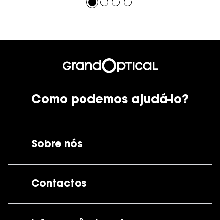
Como podemos ajudá-lo?
Sobre nós
A GrandOptical
Contactos
As nossas lojas
Por e-mail:
apoiocliente@grandoptical.pt