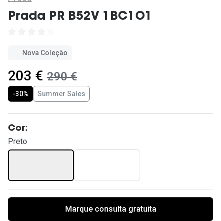
Ver todas
Prada PR B52V 1BC1O1
Cuidado
Vantagens
Nova Coleção
agora:
203 €
era:
290 €
-30%
Summer Sales
Cor:
Preto
Marque consulta gratuita