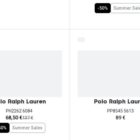
-50%
Summer Sal
lo Ralph Lauren
Polo Ralph Lau
PH2262 6084
PP8545 5613
agora:
68,50 €
89 €
era:
137 €
50%
Summer Sales