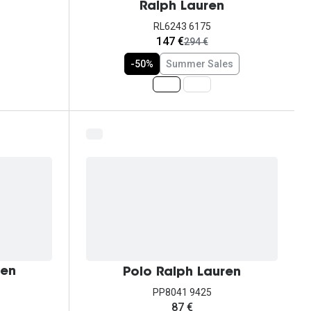
Ralph Lauren
RL6243 6175
agora:
147 €
era:
294 €
-50%
Summer Sales
ren
Polo Ralph Lauren
PP8041 9425
87 €