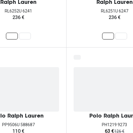
Ralph Lauren
Ralph Lauren
RL6252U 6241
RL6251U 6247
236 €
236 €
lo Ralph Lauren
Polo Ralph Lau
PP9506U 588687
PH1219 9273
agora:
110 €
63 €
era:
126 €