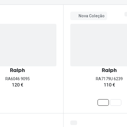
Ver todas
Todas as marcas
Gotas oftálmicas
Nova Coleção
Financiamento
Ralph
Ralph
RA6046 9095
RA7179U 6239
120 €
110 €