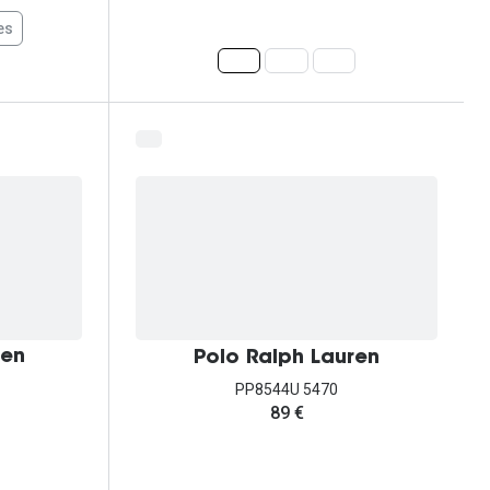
es
ren
Polo Ralph Lauren
PP8544U 5470
89 €