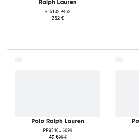
Ralph Lauren
RL5132 9452
252 €
Polo Ralph Lauren
Po
PP8546U 6099
agora:
49 €
era:
98 €