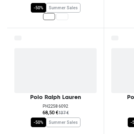
-50%
Summer Sales
Polo Ralph Lauren
Po
PH2258 6092
agora:
68,50 €
era:
137 €
-50%
Summer Sales
-