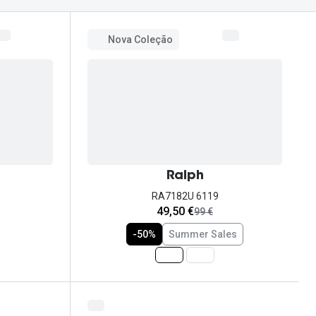
Nova Coleção
Ralph
RA7182U 6119
agora:
49,50 €
era:
99 €
-50%
Summer Sales