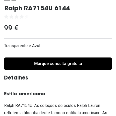
Ver todas
Ralph RA7154U 6144
Cuidado
Vantagens
99 €
Transparente e Azul
Marque consulta gratuita
Detalhes
Estilo americano
Ralph RA7154U. As coleções de óculos Ralph Lauren
refletem a filosofia deste famoso estilista americano. As